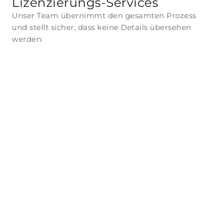
Lizenzierungs-Services
Unser Team übernimmt den gesamten Prozess
und stellt sicher, dass keine Details übersehen
werden:
Für
Für Health
Medizinisch
Ventures
E
Fachkräfte