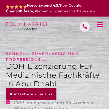
Zum
Hervorragend 4.9/5
bei Google
Inhalt
Über 300 Ärzte
, Kliniken & Investoren vertrauen uns.
springen
SCHNELL, ZUVERLÄSSIG UND
PROFESSIONELL
DOH-Lizenzierung Für
Medizinische Fachkräfte
In Abu Dhabi
Kontaktieren Sie Uns
100 % maßgeschneidert für Ärzt:innen,
Pflegekräfte und weitere