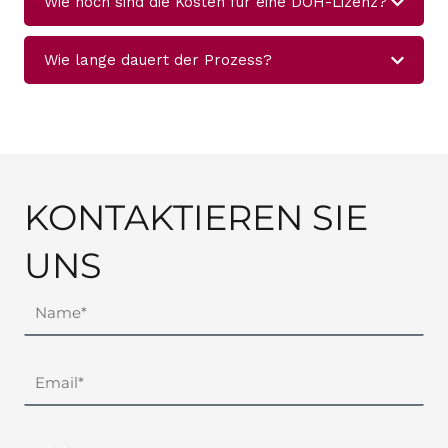
Wie hoch sind die Kosten für eine DOH-Lizenz?
Wie lange dauert der Prozess?
KONTAKTIEREN SIE
UNS
N
a
m
E
e
m
a
T
i