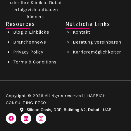
oder Ihre Klinik in Dubai
erfolgreich aufbauen
können.
Resources
Nützliche Links
Blog & Einblicke
Kontakt
Branchennews
Beratung vereinbaren
Privacy Policy
Karrieremöglichkeiten
Terms & Conditions
Copyright © 2026 All rights reserved | HAPPICH
CONSULTING FZCO
Silicon Oasis, DDP, Building A2, Dubai - UAE
F
L
I
a
i
n
c
n
s