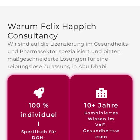
Warum Felix Happich
Consultancy
Wir sind auf die Lizenzierung im Gesundheits-
und Pharmasektor spezialisiert und bieten
maßgeschneiderte Lösungen für eine
reibungslose Zulassung in Abu Dhabi.
100 %
10+ Jahre
Kombiniertes
individuel
Wissen im
l
VAE-
Gesundheitsw
Spezifisch für
esen
DOH-