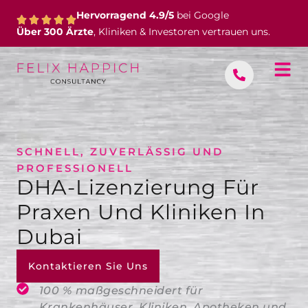
Zum
Hervorragend 4.9/5
bei Google
Inhalt
Über 300 Ärzte
, Kliniken & Investoren vertrauen uns.
springen
SCHNELL, ZUVERLÄSSIG UND
PROFESSIONELL
DHA-Lizenzierung Für
Praxen Und Kliniken In
Dubai
Kontaktieren Sie Uns
100 % maßgeschneidert für
Krankenhäuser, Kliniken, Apotheken und