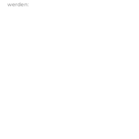
werden:
Für
Für Health
Medizinisch
Ventures
E
Fachkräfte
Für Praxen Und Kliniken