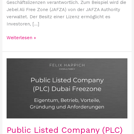
Geschäftslizenzen verantwortlich. Zum Beispiel wird die
Jebel Ali Free Zone (JAFZA) von der JAFZA Authority
verwaltet. Der Besitz einer Lizenz ermöglicht es
Investoren, […]
Weiterlesen »
Public
Listed
Company
(PLC)
in
der
Dubai
Freezone:
Eigentum,
Betrieb,
Public Listed Company (PLC)
Vorteile,