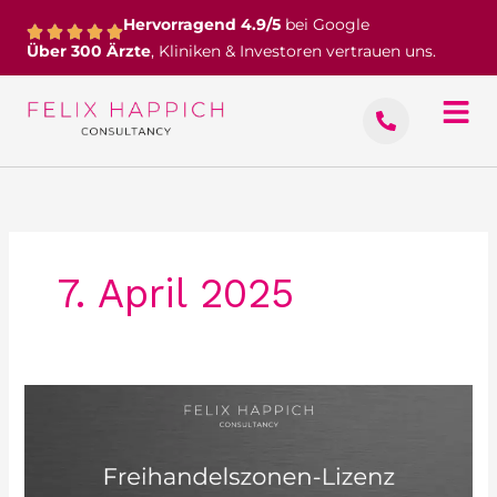
Zum
Hervorragend 4.9/5
bei Google
Inhalt
Über 300 Ärzte
, Kliniken & Investoren vertrauen uns.
springen
7. April 2025
Freihandelszonen-
Lizenz:
Arten,
Kosten,