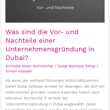
Nachteile
einer
Unternehmensgründung
in
Dubai?
Was sind die Vor- und
Nachteile einer
Unternehmensgründung in
Dubai?
Schreibe einen Kommentar
/
Dubai Business Setup
/
Arman Hossain
Als eines der weltweit führenden Wirtschaftszentren
bietet Dubai zahllose Vorteile für diejenigen, die dort ein
Unternehmen gründen. Unsere Experten haben nach
intensiver Recherche 11 Vorteile der
Unternehmensgründung in Dubai ausgewählt. Diese
beinhalten: Als Investor werden Sie noch viele weitere