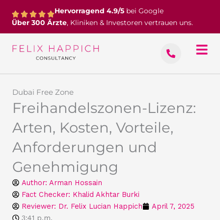
Zum
Hervorragend 4.9/5
bei Google
Inhalt
Über 300 Ärzte
, Kliniken & Investoren vertrauen uns.
springen
Dubai Free Zone
Freihandelszonen-Lizenz:
Arten, Kosten, Vorteile,
Anforderungen und
Genehmigung
Author:
Arman Hossain
Fact Checker: Khalid Akhtar Burki
Reviewer: Dr. Felix Lucian Happich
April 7, 2025
3:41 p.m.