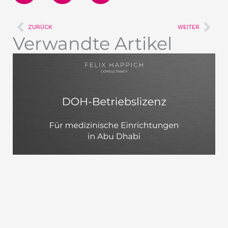
Zurück
Näc
ZURÜCK
WEITER
Verwandte Artikel