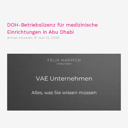
DOH-Betriebslizenz für medizinische
Einrichtungen in Abu Dhabi
Arman Hossain
Juni 12, 2025