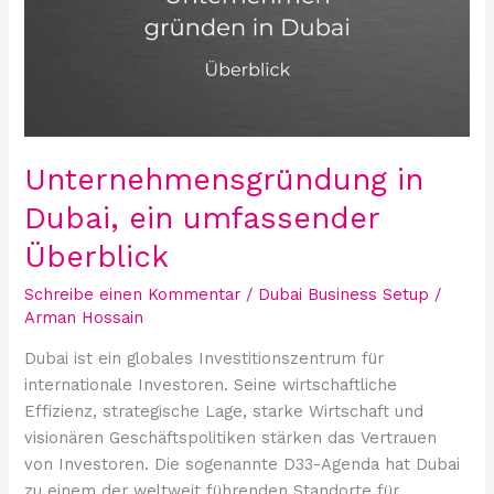
ein
umfassender
Überblick
Unternehmensgründung in
Dubai, ein umfassender
Überblick
Schreibe einen Kommentar
/
Dubai Business Setup
/
Arman Hossain
Dubai ist ein globales Investitionszentrum für
internationale Investoren. Seine wirtschaftliche
Effizienz, strategische Lage, starke Wirtschaft und
visionären Geschäftspolitiken stärken das Vertrauen
von Investoren. Die sogenannte D33-Agenda hat Dubai
zu einem der weltweit führenden Standorte für