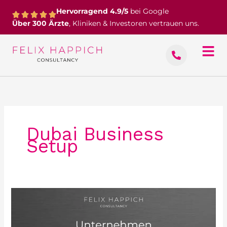
Zum
Hervorragend 4.9/5
bei Google
Inhalt
Über 300 Ärzte
, Kliniken & Investoren vertrauen uns.
springen
Dubai Business
Setup
Unternehmensgründung
in
Dubai,