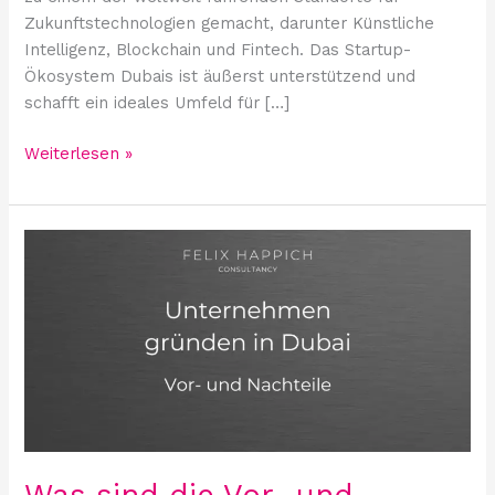
Zukunftstechnologien gemacht, darunter Künstliche
Intelligenz, Blockchain und Fintech. Das Startup-
Ökosystem Dubais ist äußerst unterstützend und
schafft ein ideales Umfeld für […]
Weiterlesen »
Was
sind
die
Vor-
und
Nachteile
einer
Unternehmensgründung
in
Dubai?
Was sind die Vor- und