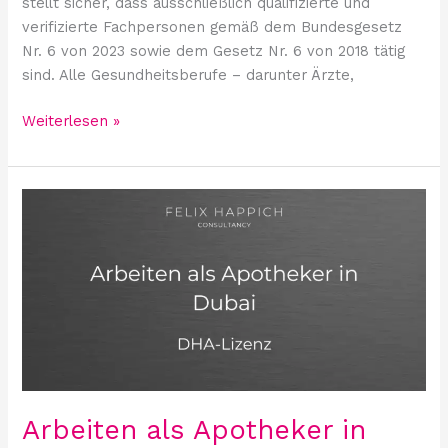
stellt sicher, dass ausschließlich qualifizierte und
verifizierte Fachpersonen gemäß dem Bundesgesetz
Nr. 6 von 2023 sowie dem Gesetz Nr. 6 von 2018 tätig
sind. Alle Gesundheitsberufe – darunter Ärzte,
Weiterlesen »
Arbeiten
als
Apotheker
in
Dubai:
DHA-
Lizenz
erforderlich
Arbeiten als Apotheker in