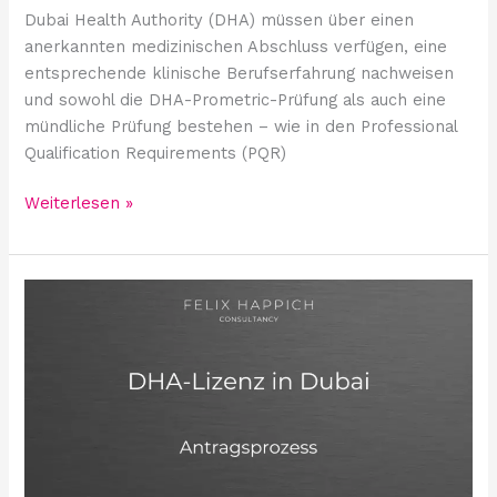
Dubai Health Authority (DHA) müssen über einen
anerkannten medizinischen Abschluss verfügen, eine
entsprechende klinische Berufserfahrung nachweisen
und sowohl die DHA-Prometric-Prüfung als auch eine
mündliche Prüfung bestehen – wie in den Professional
Qualification Requirements (PQR)
Weiterlesen »
Was
ist
der
Antragsprozess
für
die
medizinische
DHA-