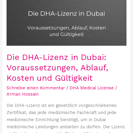
Lizenz
in
Dubai:
Voraussetzungen,
Ablauf,
Kosten
und
Gültigkeit
Die DHA-Lizenz in Dubai:
Voraussetzungen, Ablauf,
Kosten und Gültigkeit
Schreibe einen Kommentar
/
DHA Medical License
/
Arman Hossain
Die DHA-Lizenz ist ein gesetzlich vorgeschriebenes
Zertifikat, das jede medizinische Fachkraft und jede
medizinische Einrichtung benötigt, um in Dubai
medizinische Leistungen anbieten zu dürfen. Die Lizenz