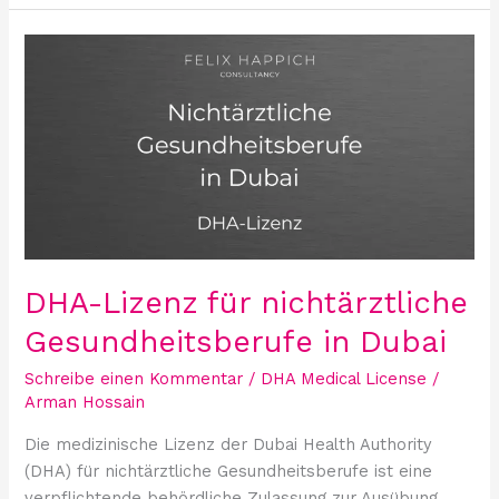
DHA-
Lizenz
für
nichtärztliche
Gesundheitsberufe
in
Dubai
DHA-Lizenz für nichtärztliche
Gesundheitsberufe in Dubai
Schreibe einen Kommentar
/
DHA Medical License
/
Arman Hossain
Die medizinische Lizenz der Dubai Health Authority
(DHA) für nichtärztliche Gesundheitsberufe ist eine
verpflichtende behördliche Zulassung zur Ausübung