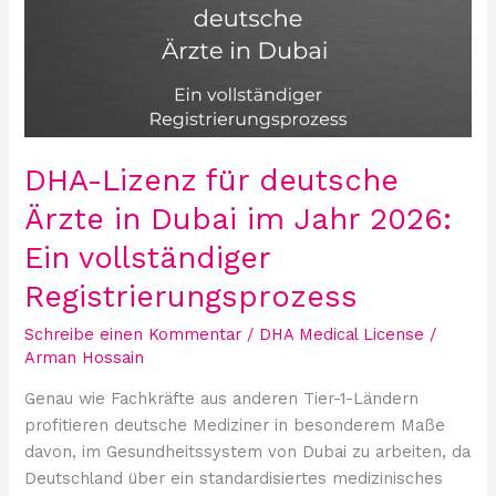
deutsche
Ärzte
in
Dubai
im
Jahr
2026:
DHA-Lizenz für deutsche
Ein
Ärzte in Dubai im Jahr 2026:
vollständiger
Registrierungsprozess
Ein vollständiger
Registrierungsprozess
Schreibe einen Kommentar
/
DHA Medical License
/
Arman Hossain
Genau wie Fachkräfte aus anderen Tier-1-Ländern
profitieren deutsche Mediziner in besonderem Maße
davon, im Gesundheitssystem von Dubai zu arbeiten, da
Deutschland über ein standardisiertes medizinisches