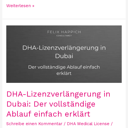
Weiterlesen »
DHA-
Lizenzverlängerung
in
Dubai:
Der
vollständige
Ablauf
einfach
erklärt
DHA-Lizenzverlängerung in
Dubai: Der vollständige
Ablauf einfach erklärt
Schreibe einen Kommentar
/
DHA Medical License
/