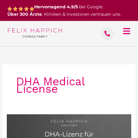
Zum
Hervorragend 4.9/5
bei Google
Inhalt
Über 300 Ärzte
, Kliniken & Investoren vertrauen uns.
springen
DHA Medical
License
DHA-
Lizenz
für