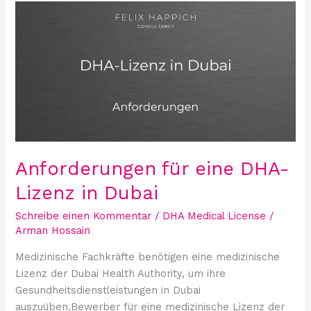
Anforderungen
für
eine
DHA-
Lizenz
in
Dubai
Anforderungen für eine DHA-
Lizenz in Dubai
Schreibe einen Kommentar
/
DHA Medical License
/
Arman Hossain
Medizinische Fachkräfte benötigen eine medizinische
Lizenz der Dubai Health Authority, um ihre
Gesundheitsdienstleistungen in Dubai
auszuüben.Bewerber für eine medizinische Lizenz der