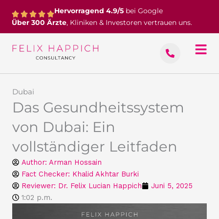
Zum
Hervorragend 4.9/5
bei Google
Inhalt
Über 300 Ärzte
, Kliniken & Investoren vertrauen uns.
springen
Dubai
Das Gesundheitssystem
von Dubai: Ein
vollständiger Leitfaden
Author:
Arman Hossain
Fact Checker: Khalid Akhtar Burki
Reviewer: Dr. Felix Lucian Happich
Juni 5, 2025
1:02 p.m.