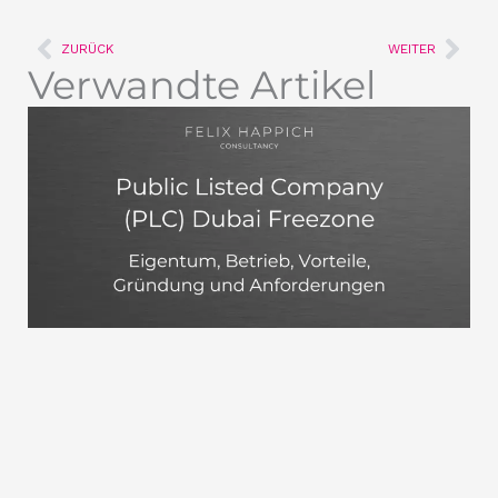
Zurück
Näc
ZURÜCK
WEITER
Verwandte Artikel