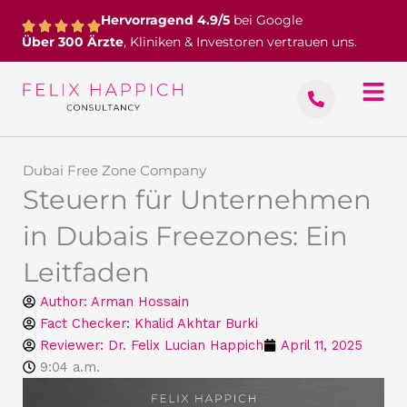
Zum
Hervorragend 4.9/5
bei Google
Inhalt
Über 300 Ärzte
, Kliniken & Investoren vertrauen uns.
springen
Dubai Free Zone Company
Steuern für Unternehmen
in Dubais Freezones: Ein
Leitfaden
Author:
Arman Hossain
Fact Checker: Khalid Akhtar Burki
Reviewer: Dr. Felix Lucian Happich
April 11, 2025
9:04 a.m.